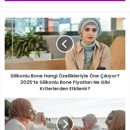
s
t
a
a
d
r
e
s
i
n
i
z
i
Silikonlu Bone Hangi Özellikleriyle Öne Çıkıyor?
g
2025’te Silikonlu Bone Fiyatları Ne Gibi
i
Kriterlerden Etkilenir?
r
i
n
i
z