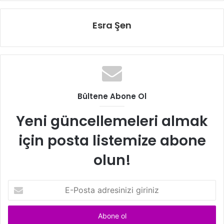
Esra Şen
Bültene Abone Ol
Yeni güncellemeleri almak
için posta listemize abone
olun!
E
-
P
o