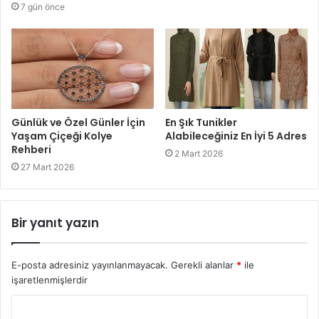
7 gün önce
Günlük ve Özel Günler İçin
En Şık Tunikler
Yaşam Çiçeği Kolye
Alabileceğiniz En İyi 5 Adres
Rehberi
2 Mart 2026
27 Mart 2026
Bir yanıt yazın
E-posta adresiniz yayınlanmayacak.
Gerekli alanlar
*
ile
işaretlenmişlerdir
Y