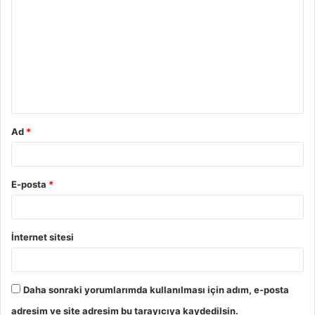
o
r
u
m
*
Ad
*
E-posta
*
İnternet sitesi
Daha sonraki yorumlarımda kullanılması için adım, e-posta
adresim ve site adresim bu tarayıcıya kaydedilsin.