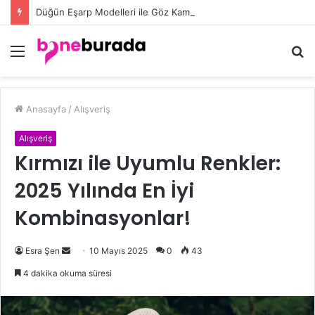
Düğün Eşarp Modelleri ile Göz Kamaştıran Şıklığın Sırları
Menü
A
y
...
Anasayfa
/
Alışveriş
Alışveriş
Kırmızı ile Uyumlu Renkler:
2025 Yılında En İyi
Kombinasyonlar!
Esra Şen
B
10 Mayıs 2025
0
43
i
4 dakika okuma süresi
r
e