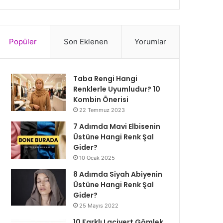
Popüler
Son Eklenen
Yorumlar
Taba Rengi Hangi
Renklerle Uyumludur? 10
Kombin Önerisi
22 Temmuz 2023
7 Adımda Mavi Elbisenin
Üstüne Hangi Renk Şal
Gider?
10 Ocak 2025
8 Adımda Siyah Abiyenin
Üstüne Hangi Renk Şal
Gider?
25 Mayıs 2022
10 Farklı Lacivert Gömlek