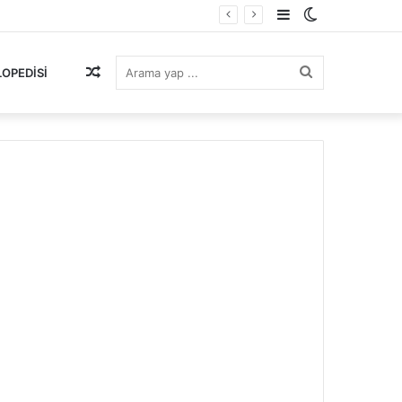
Kenar
Dış
Bölmesi
görünümü
Rastgele
Arama
LOPEDISI
değiştir
Makale
yap
...