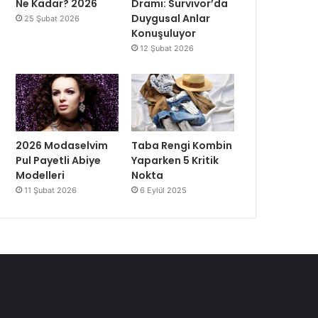
Ne Kadar? 2026
Dramı: Survivor’da
Duygusal Anlar
25 Şubat 2026
Konuşuluyor
12 Şubat 2026
2026 Modaselvim
Taba Rengi Kombin
Pul Payetli Abiye
Yaparken 5 Kritik
Modelleri
Nokta
11 Şubat 2026
6 Eylül 2025