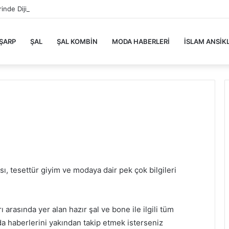
rinde Dijital Dönüşüm
ŞARP
ŞAL
ŞAL KOMBIN
MODA HABERLERI
İSLAM ANSIK
, tesettür giyim ve modaya dair pek çok bilgileri
arasında yer alan hazır şal ve bone ile ilgili tüm
a haberlerini yakından takip etmek isterseniz