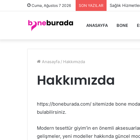
Sağlık Hizmetle
Cuma, Ağustos 7 2026
SON YAZILAR
ANASAYFA
BONE
E
Anasayfa
/
Hakkımızda
Hakkımızda
https://boneburada.com/ sitemizde bone modası
bulabilirsiniz.
Modern tesettür giyim’in en önemli aksesuarları 
gelişmeler, yeni modeller hakkında güncel mod