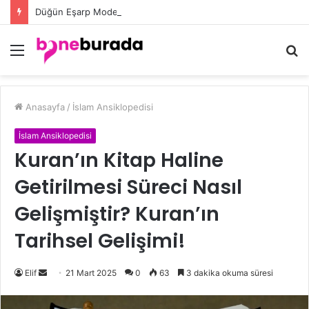
Düğün Eşarp Modelleri ile Göz Kamaştıran Şıklığın Sırları
Menü
A
y
...
Anasayfa
/
İslam Ansiklopedisi
İslam Ansiklopedisi
Kuran’ın Kitap Haline
Getirilmesi Süreci Nasıl
Gelişmiştir? Kuran’ın
Tarihsel Gelişimi!
Elif
B
21 Mart 2025
0
63
3 dakika okuma süresi
i
r