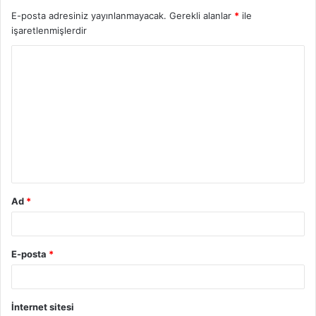
E-posta adresiniz yayınlanmayacak.
Gerekli alanlar
*
ile
işaretlenmişlerdir
Y
o
r
u
m
*
Ad
*
E-posta
*
İnternet sitesi