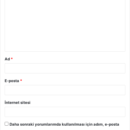
o
r
u
m
*
Ad
*
E-posta
*
İnternet sitesi
Daha sonraki yorumlarımda kullanılması için adım, e-posta