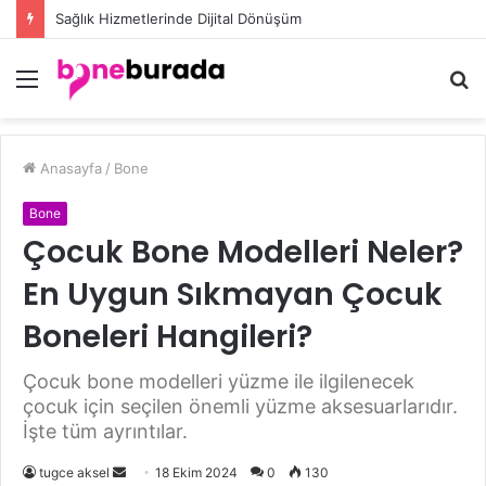
Düğün Eşarp Modelleri ile Göz Kamaştıran Şıklığın Sırları
Menü
A
y
...
Anasayfa
/
Bone
Bone
Çocuk Bone Modelleri Neler?
En Uygun Sıkmayan Çocuk
Boneleri Hangileri?
Çocuk bone modelleri yüzme ile ilgilenecek
çocuk için seçilen önemli yüzme aksesuarlarıdır.
İşte tüm ayrıntılar.
tugce aksel
B
18 Ekim 2024
0
130