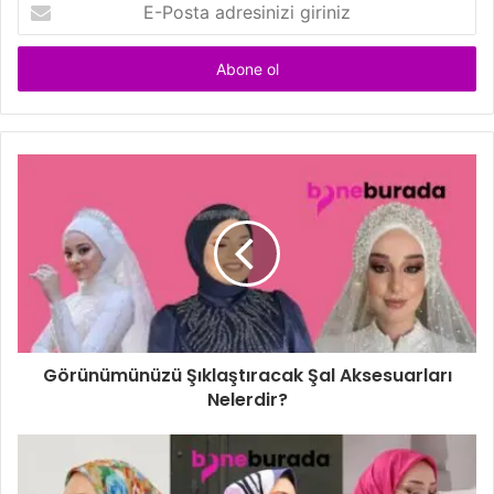
E
-
P
o
s
t
a
a
d
r
e
s
i
n
i
z
i
Görünümünüzü Şıklaştıracak Şal Aksesuarları
g
Nelerdir?
i
r
i
n