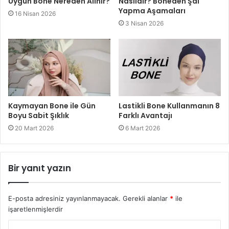
Uygun Bone Nereden Alınır?
Nasıldır? Boneden Şal
Yapma Aşamaları
16 Nisan 2026
3 Nisan 2026
Kaymayan Bone ile Gün
Lastikli Bone Kullanmanın 8
Boyu Sabit Şıklık
Farklı Avantajı
20 Mart 2026
6 Mart 2026
Bir yanıt yazın
E-posta adresiniz yayınlanmayacak.
Gerekli alanlar
*
ile
işaretlenmişlerdir
Y