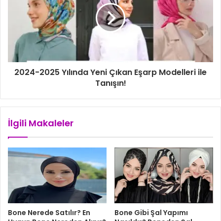
i
z
2024-2025 Yılında Yeni Çıkan Eşarp Modelleri ile
Tanışın!
İlgili Makaleler
Bone Nerede Satılır? En
Bone Gibi Şal Yapımı