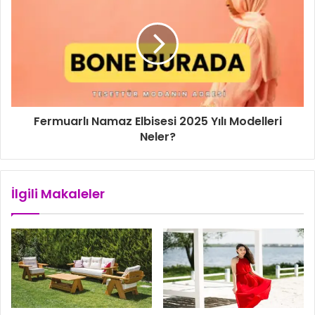
n
i
z
Fermuarlı Namaz Elbisesi 2025 Yılı Modelleri
Neler?
İlgili Makaleler