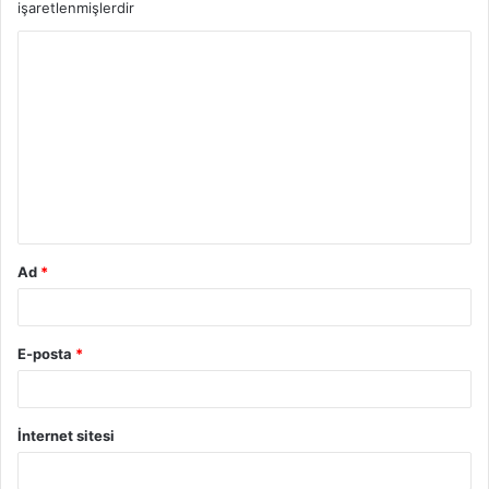
işaretlenmişlerdir
Y
o
r
u
m
*
Ad
*
E-posta
*
İnternet sitesi