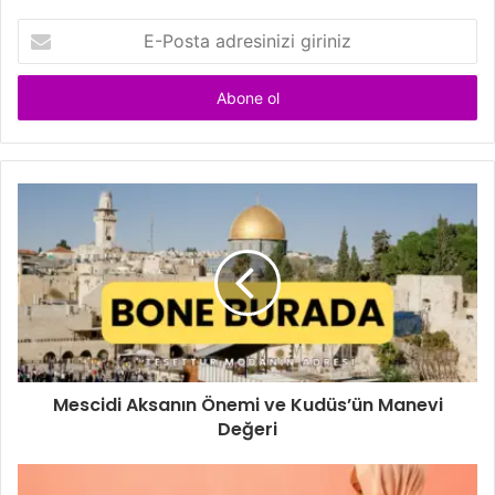
E
-
P
o
s
t
a
a
d
r
e
s
i
n
i
z
i
Mescidi Aksanın Önemi ve Kudüs’ün Manevi
g
Değeri
i
r
i