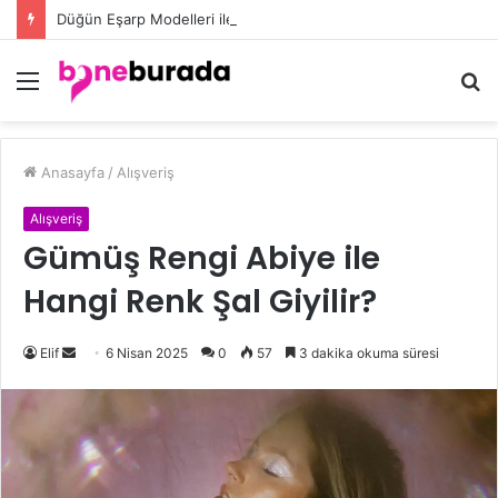
Düğün Eşarp Modelleri ile Göz Kamaştıran Şıklığın Sırları
Menü
A
y
...
Anasayfa
/
Alışveriş
Alışveriş
Gümüş Rengi Abiye ile
Hangi Renk Şal Giyilir?
Elif
B
6 Nisan 2025
0
57
3 dakika okuma süresi
i
r
e
-
p