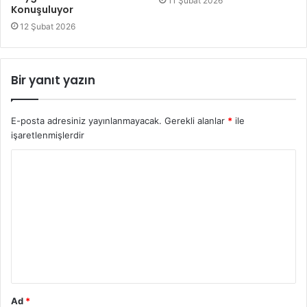
11 Şubat 2026
Konuşuluyor
12 Şubat 2026
Bir yanıt yazın
E-posta adresiniz yayınlanmayacak.
Gerekli alanlar
*
ile
işaretlenmişlerdir
Y
o
r
u
m
*
Ad
*