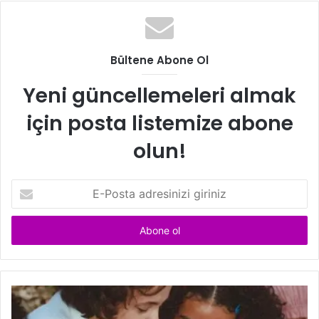
Bültene Abone Ol
Yeni güncellemeleri almak
için posta listemize abone
olun!
E
-
P
o
s
t
a
a
d