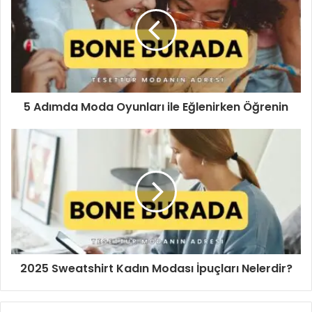
r
e
s
i
n
i
z
i
5 Adımda Moda Oyunları ile Eğlenirken Öğrenin
g
i
r
i
n
i
z
2025 Sweatshirt Kadın Modası İpuçları Nelerdir?