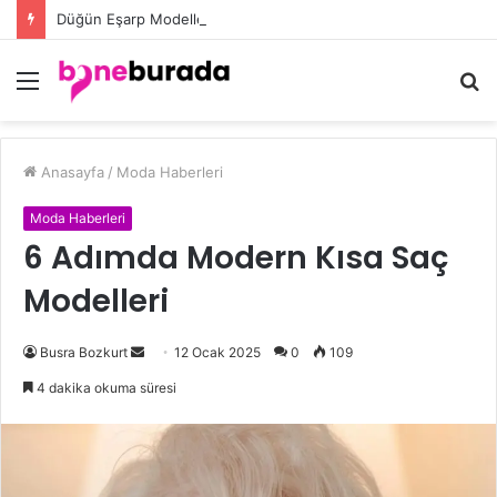
Düğün Eşarp Modelleri ile Göz Kamaştıran Şıklığın Sırları
Menü
A
y
...
Anasayfa
/
Moda Haberleri
Moda Haberleri
6 Adımda Modern Kısa Saç
Modelleri
Busra Bozkurt
B
12 Ocak 2025
0
109
i
4 dakika okuma süresi
r
e
-
p