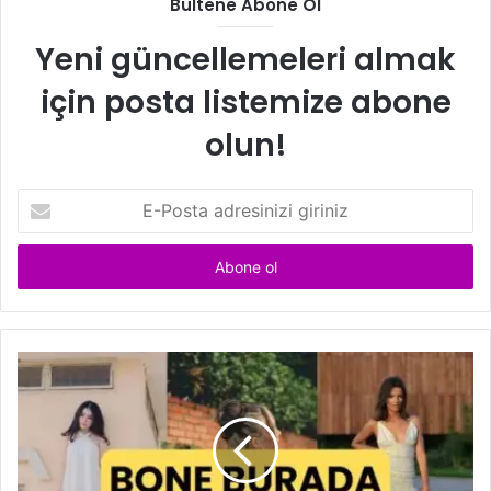
Bültene Abone Ol
Yeni güncellemeleri almak
için posta listemize abone
olun!
E
-
P
o
s
t
a
a
d
r
e
s
i