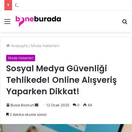
Düğün Eşarp Modelleri ile Göz Kamaştıran Şıklığın Sırları
Menü
A
y
...
Anasayfa
/
Moda Haberleri
Moda Haberleri
Sosyal Medya Güvenliği
Tehlikede! Online Alışveriş
Yaparken Dikkat!
Busra Bozkurt
B
12 Ocak 2025
0
49
i
2 dakika okuma süresi
r
e