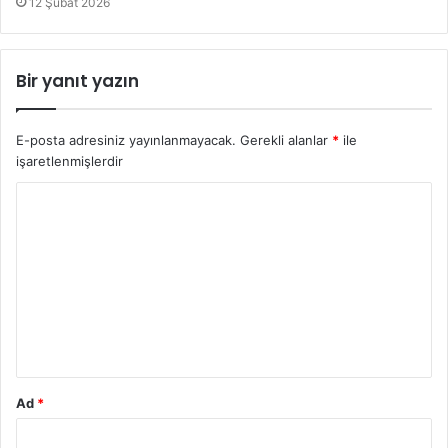
12 Şubat 2026
Bir yanıt yazın
E-posta adresiniz yayınlanmayacak.
Gerekli alanlar
*
ile
işaretlenmişlerdir
Y
o
r
u
m
*
Ad
*