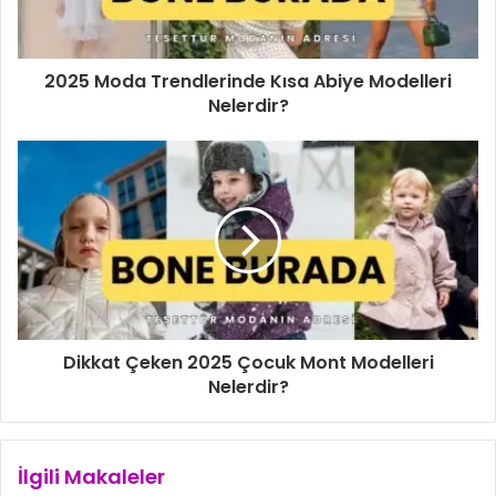
n
i
z
i
2025 Moda Trendlerinde Kısa Abiye Modelleri
g
Nelerdir?
i
r
i
n
i
z
Dikkat Çeken 2025 Çocuk Mont Modelleri
Nelerdir?
İlgili Makaleler