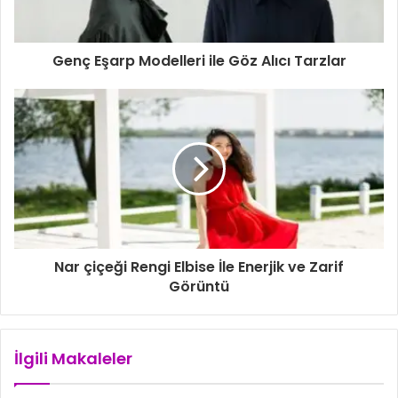
n
i
z
i
Genç Eşarp Modelleri ile Göz Alıcı Tarzlar
g
i
r
i
n
i
z
Nar çiçeği Rengi Elbise İle Enerjik ve Zarif
Görüntü
İlgili Makaleler