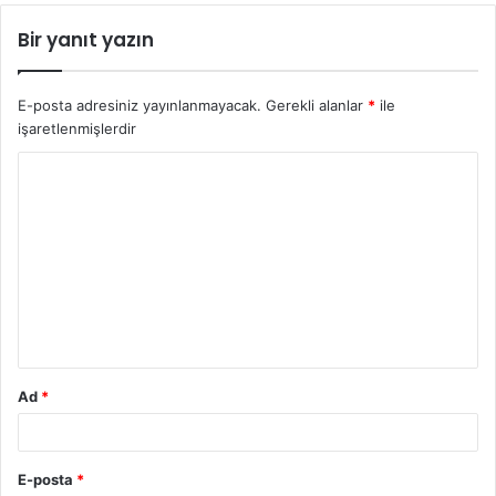
Bir yanıt yazın
E-posta adresiniz yayınlanmayacak.
Gerekli alanlar
*
ile
işaretlenmişlerdir
Y
o
r
u
m
*
Ad
*
E-posta
*