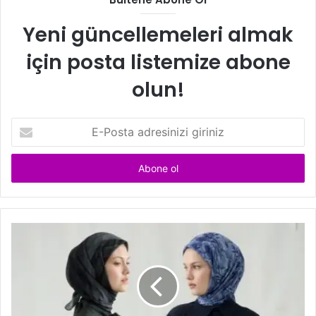
Yeni güncellemeleri almak
için posta listemize abone
olun!
E
-
P
o
s
t
a
a
d
r
e
s
i