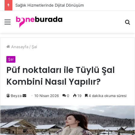
Düğün Eşarp Modelleri ile Göz Kamaştıran Şıklığın Sırları
Menü
A
y
...
Anasayfa
/
Şal
Şal
Püf noktaları ile Tüylü Şal
Kombini Nasıl Yapılır?
Beyza
B
10 Nisan 2026
0
19
4 dakika okuma süresi
i
r
e
-
p