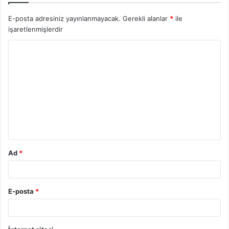
E-posta adresiniz yayınlanmayacak.
Gerekli alanlar
*
ile
işaretlenmişlerdir
Y
o
r
u
m
*
Ad
*
E-posta
*