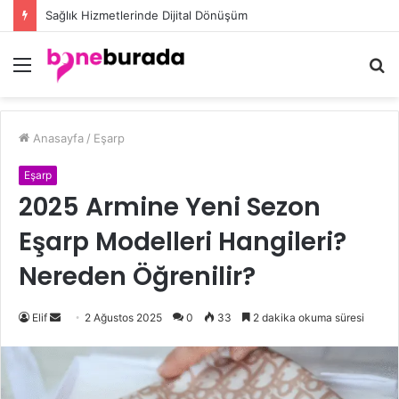
Düğün Eşarp Modelleri ile Göz Kamaştıran Şıklığın Sırları
Menü
A
y
...
Anasayfa
/
Eşarp
Eşarp
2025 Armine Yeni Sezon
Eşarp Modelleri Hangileri?
Nereden Öğrenilir?
Elif
B
2 Ağustos 2025
0
33
2 dakika okuma süresi
i
r
e