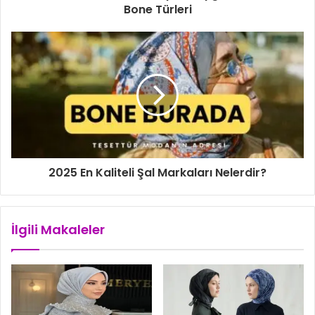
g
Bone Türleri
i
r
i
n
i
z
2025 En Kaliteli Şal Markaları Nelerdir?
İlgili Makaleler