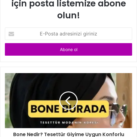
için posta listemize abone
olun!
E
-
P
o
s
t
a
a
d
r
e
s
i
n
i
z
i
Bone Nedir? Tesettür Giyime Uygun Konforlu