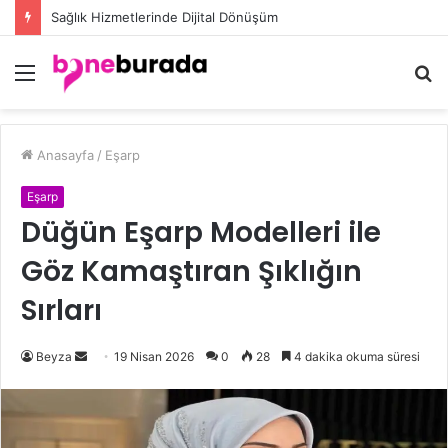
Düğün Eşarp Modelleri ile Göz Kamaştıran Şıklığın Sırları
Menü
A
y
...
Anasayfa
/
Eşarp
Eşarp
Düğün Eşarp Modelleri ile
Göz Kamaştıran Şıklığın
Sırları
Beyza
B
19 Nisan 2026
0
28
4 dakika okuma süresi
i
r
e