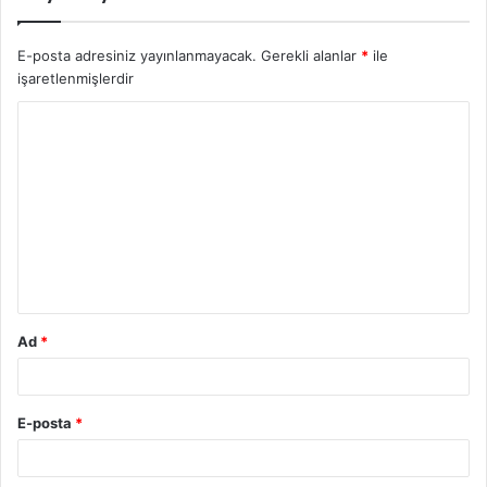
E-posta adresiniz yayınlanmayacak.
Gerekli alanlar
*
ile
işaretlenmişlerdir
Y
o
r
u
m
*
Ad
*
E-posta
*