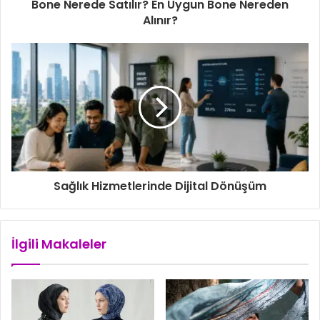
i
Bone Nerede Satılır? En Uygun Bone Nereden
g
Alınır?
i
r
i
n
i
z
Sağlık Hizmetlerinde Dijital Dönüşüm
İlgili Makaleler