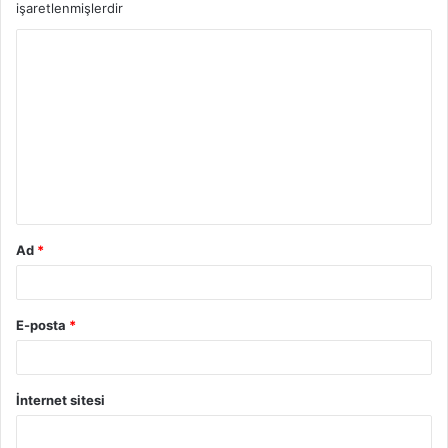
işaretlenmişlerdir
Y
o
r
u
m
*
Ad
*
E-posta
*
İnternet sitesi