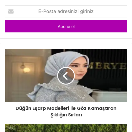
E
-
P
o
s
t
a
a
d
r
e
s
i
n
i
z
i
Düğün Eşarp Modelleri ile Göz Kamaştıran
g
Şıklığın Sırları
i
r