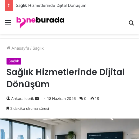
Sağlık Hizmetlerinde Dijital Dönüşüm
Menü
A
y
...
Anasayfa
/
Sağlık
Sağlık
Sağlık Hizmetlerinde Dijital
Dönüşüm
Ankara icerik
B
18 Haziran 2026
0
18
i
2 dakika okuma süresi
r
e
-
p