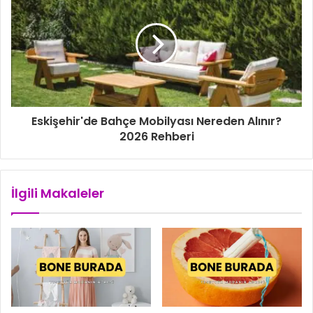
i
n
i
z
Eskişehir'de Bahçe Mobilyası Nereden Alınır?
2026 Rehberi
İlgili Makaleler