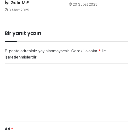
İyi Gelir Mi?
20 Şubat 2025
3 Mart 2025
Bir yanıt yazın
E-posta adresiniz yayınlanmayacak.
Gerekli alanlar
*
ile
işaretlenmişlerdir
Y
o
r
u
m
*
Ad
*