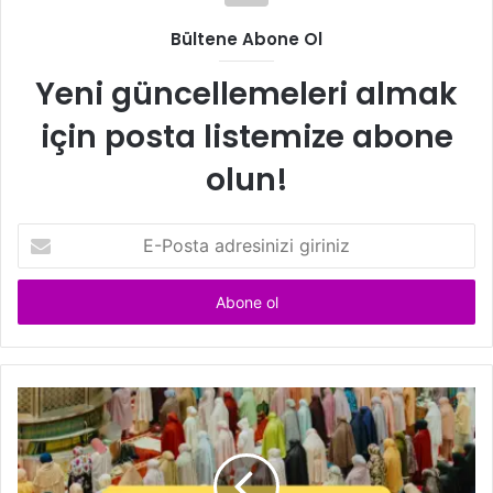
Bültene Abone Ol
Yeni güncellemeleri almak
için posta listemize abone
olun!
E
-
P
o
s
t
a
a
d
r
e
s