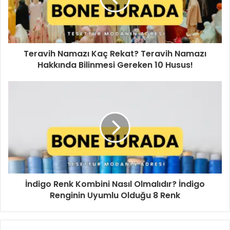
i
n
i
z
i
Teravih Namazı Kaç Rekat? Teravih Namazı
g
Hakkında Bilinmesi Gereken 10 Husus!
i
r
i
n
i
z
İndigo Renk Kombini Nasıl Olmalıdır? İndigo
Renginin Uyumlu Olduğu 8 Renk