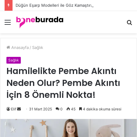
Düğün Eşarp Modelleri ile Göz Kamaştıran Şıklığın Sırları
Menü
A
y
...
Anasayfa
/
Sağlık
Sağlık
Hamilelikte Pembe Akıntı
Neden Olur? Pembe Akıntı
İçin 8 Önemli Nokta!
Elif
B
31 Mart 2025
0
45
4 dakika okuma süresi
i
r
e