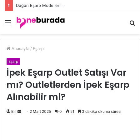
Düğün Eşarp Modelleri ile Göz Kamaştıran Şıklığın Sırları
Menü
A
y
...
Anasayfa
/
Eşarp
Eşarp
İpek Eşarp Outlet Satışı Var
mı? Outletlerden İpek Eşarp
Alınabilir mi?
Elif
B
2 Mart 2025
0
51
3 dakika okuma süresi
i
r
e