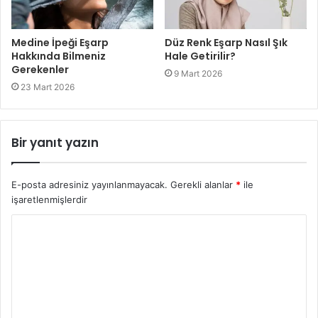
Medine İpeği Eşarp
Düz Renk Eşarp Nasıl Şık
Hakkında Bilmeniz
Hale Getirilir?
Gerekenler
9 Mart 2026
23 Mart 2026
Bir yanıt yazın
E-posta adresiniz yayınlanmayacak.
Gerekli alanlar
*
ile
işaretlenmişlerdir
Y
o
r
u
m