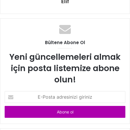
Elif
Bültene Abone Ol
Yeni güncellemeleri almak
için posta listemize abone
olun!
E
-
P
o
s
t