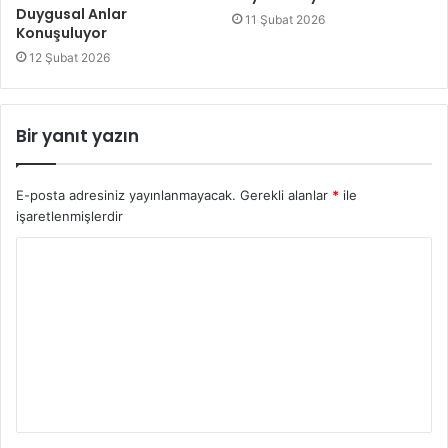
Duygusal Anlar
11 Şubat 2026
Konuşuluyor
12 Şubat 2026
Bir yanıt yazın
E-posta adresiniz yayınlanmayacak.
Gerekli alanlar
*
ile
işaretlenmişlerdir
Y
o
r
u
m
*