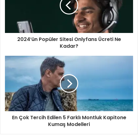
s
i
n
i
z
i
2024’ün Popüler Sitesi Onlyfans Ücreti Ne
g
Kadar?
i
r
i
n
i
z
En Çok Tercih Edilen 5 Farklı Montluk Kapitone
Kumaş Modelleri