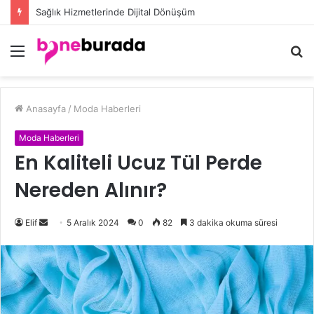
Düğün Eşarp Modelleri ile Göz Kamaştıran Şıklığın Sırları
Menü
A
y
...
Anasayfa
/
Moda Haberleri
Moda Haberleri
En Kaliteli Ucuz Tül Perde
Nereden Alınır?
Elif
B
5 Aralık 2024
0
82
3 dakika okuma süresi
i
r
e
-
p