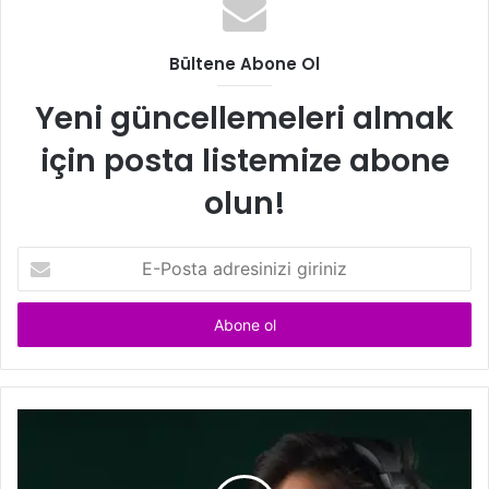
Bültene Abone Ol
Yeni güncellemeleri almak
için posta listemize abone
olun!
E
-
P
o
s
t
a
a
d
r
e