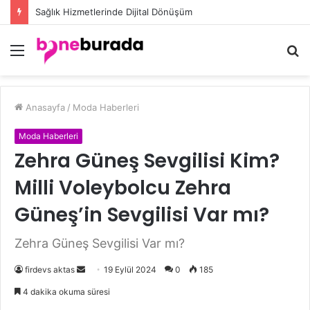
Düğün Eşarp Modelleri ile Göz Kamaştıran Şıklığın Sırları
Menü
A
y
...
Anasayfa
/
Moda Haberleri
Moda Haberleri
Zehra Güneş Sevgilisi Kim?
Milli Voleybolcu Zehra
Güneş’in Sevgilisi Var mı?
Zehra Güneş Sevgilisi Var mı?
firdevs aktas
B
19 Eylül 2024
0
185
i
4 dakika okuma süresi
r