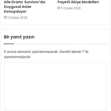
Aile Dramı: Survivor’da
Payetli Abiye Modelleri
Duygusal Anlar
11 Şubat 2026
Konuşuluyor
12 Şubat 2026
Bir yanıt yazın
E-posta adresiniz yayınlanmayacak.
Gerekli alanlar
*
ile
işaretlenmişlerdir
Y
o
r
u
m
*