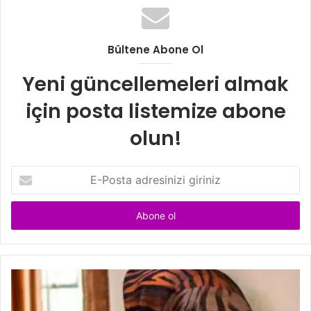
Bültene Abone Ol
Yeni güncellemeleri almak
için posta listemize abone
olun!
E
-
P
o
s
t
a
a
d
r