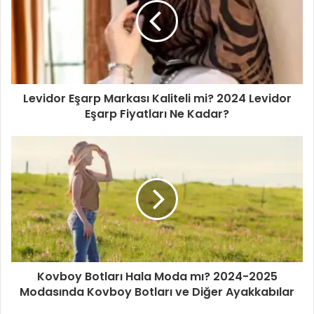
e
s
i
n
i
z
i
Levidor Eşarp Markası Kaliteli mi? 2024 Levidor
g
Eşarp Fiyatları Ne Kadar?
i
r
i
n
i
z
Kovboy Botları Hala Moda mı? 2024-2025
Modasında Kovboy Botları ve Diğer Ayakkabılar