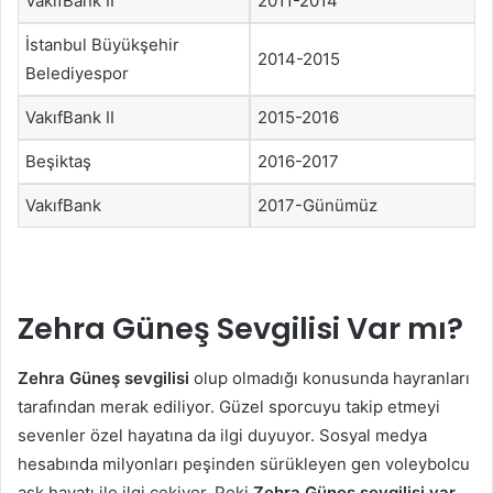
VakıfBank II
2011-2014
İstanbul Büyükşehir
2014-2015
Belediyespor
VakıfBank II
2015-2016
Beşiktaş
2016-2017
VakıfBank
2017-Günümüz
Zehra Güneş Sevgilisi Var mı?
Zehra Güneş sevgilisi
olup olmadığı konusunda hayranları
tarafından merak ediliyor. Güzel sporcuyu takip etmeyi
sevenler özel hayatına da ilgi duyuyor. Sosyal medya
hesabında milyonları peşinden sürükleyen gen voleybolcu
aşk hayatı ile ilgi çekiyor. Peki
Zehra Güneş sevgilisi var