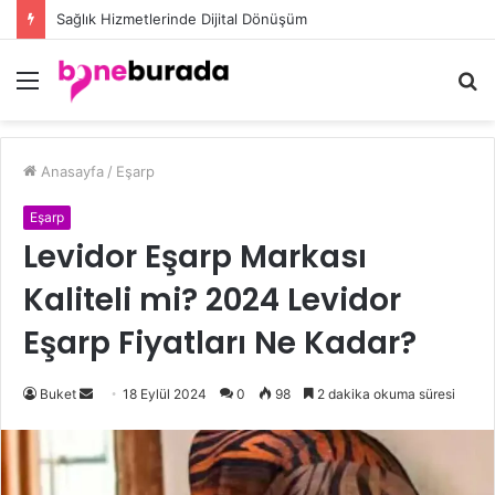
Düğün Eşarp Modelleri ile Göz Kamaştıran Şıklığın Sırları
Menü
A
y
...
Anasayfa
/
Eşarp
Eşarp
Levidor Eşarp Markası
Kaliteli mi? 2024 Levidor
Eşarp Fiyatları Ne Kadar?
Buket
B
18 Eylül 2024
0
98
2 dakika okuma süresi
i
r
e