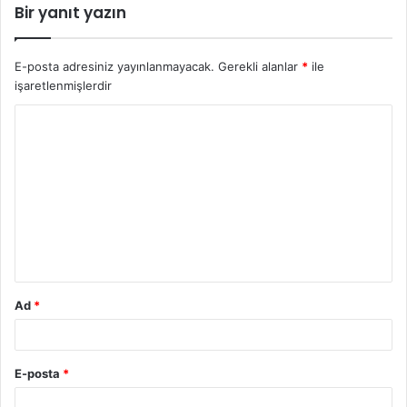
Bir yanıt yazın
E-posta adresiniz yayınlanmayacak.
Gerekli alanlar
*
ile
işaretlenmişlerdir
Y
o
r
u
m
*
Ad
*
E-posta
*