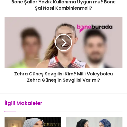
i
Bone Şallar Yazlık Kullanıma Uygun mu? Bone
g
Şal Nasıl Kombinlenmeli?
i
r
i
n
i
z
Zehra Güneş Sevgilisi Kim? Milli Voleybolcu
Zehra Güneş'in Sevgilisi Var mı?
İlgili Makaleler