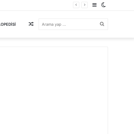
Kenar
Dış
Bölmesi
görünümü
Rastgele
Arama
LOPEDISI
değiştir
Makale
yap
...