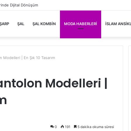
rinde Dijital Dönüşüm
ŞARP
ŞAL
ŞAL KOMBIN
MODA HABERLERI
İSLAM ANSIK
 Modelleri | En Şık 10 Tasarım
ntolon Modelleri |
ım
0
191
5 dakika okuma süresi