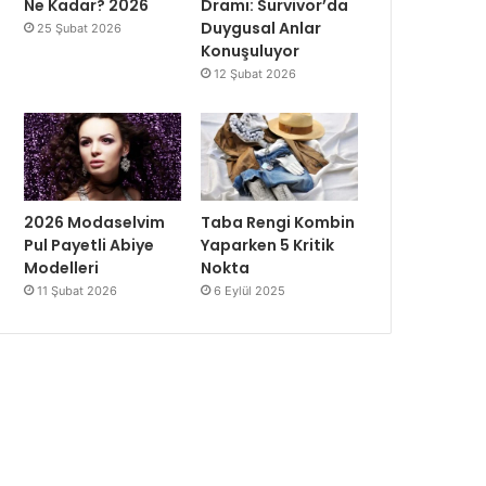
Ne Kadar? 2026
Dramı: Survivor’da
Duygusal Anlar
25 Şubat 2026
Konuşuluyor
12 Şubat 2026
2026 Modaselvim
Taba Rengi Kombin
Pul Payetli Abiye
Yaparken 5 Kritik
Modelleri
Nokta
11 Şubat 2026
6 Eylül 2025