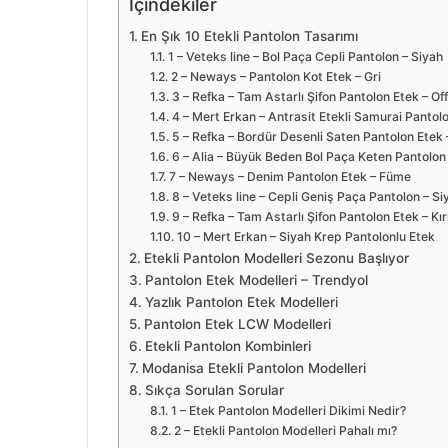
İçindekiler
En Şık 10 Etekli Pantolon Tasarımı
1 – Veteks line – Bol Paça Cepli Pantolon – Siyah
2 – Neways – Pantolon Kot Etek – Gri
3 – Refka – Tam Astarlı Şifon Pantolon Etek – Of
4 – Mert Erkan – Antrasit Etekli Samurai Pantol
5 – Refka – Bordür Desenli Saten Pantolon Etek 
6 – Alia – Büyük Beden Bol Paça Keten Pantolo
7 – Neways – Denim Pantolon Etek – Füme
8 – Veteks line – Cepli Geniş Paça Pantolon – S
9 – Refka – Tam Astarlı Şifon Pantolon Etek – Kı
10 – Mert Erkan – Siyah Krep Pantolonlu Etek
Etekli Pantolon Modelleri Sezonu Başlıyor
Pantolon Etek Modelleri – Trendyol
Yazlık Pantolon Etek Modelleri
Pantolon Etek LCW Modelleri
Etekli Pantolon Kombinleri
Modanisa Etekli Pantolon Modelleri
Sıkça Sorulan Sorular
1 – Etek Pantolon Modelleri Dikimi Nedir?
2 – Etekli Pantolon Modelleri Pahalı mı?