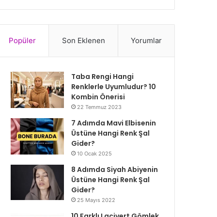
Popüler
Son Eklenen
Yorumlar
Taba Rengi Hangi
Renklerle Uyumludur? 10
Kombin Önerisi
22 Temmuz 2023
7 Adımda Mavi Elbisenin
Üstüne Hangi Renk Şal
Gider?
10 Ocak 2025
8 Adımda Siyah Abiyenin
Üstüne Hangi Renk Şal
Gider?
25 Mayıs 2022
10 Farklı Lacivert Gömlek