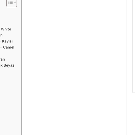
f White
on
– Kayısı
n – Camel
iyah
rık Beyaz