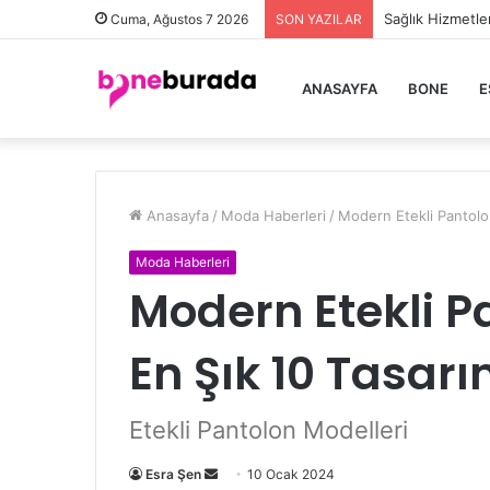
Sağlık Hizmetle
Cuma, Ağustos 7 2026
SON YAZILAR
ANASAYFA
BONE
E
Anasayfa
/
Moda Haberleri
/
Modern Etekli Pantolon
Moda Haberleri
Modern Etekli Pa
En Şık 10 Tasar
Etekli Pantolon Modelleri
Esra Şen
B
10 Ocak 2024